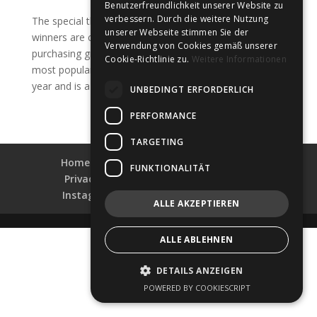
Benutzerfreundlichkeit unserer Website zu
verbessern. Durch die weitere Nutzung
The special thing about the OPTICON Award is that the
unserer Webseite stimmen Sie der
winners are chosen directly by the opticians in the
Verwendung von Cookies gemäß unserer
purchasing group. This is why the award is one of the
Cookie-Richtlinie zu.
Weitere Informationen
most popular prizes in the field of optometry every
year and is a unique selling point. Of course, it is all...
UNBEDINGT ERFORDERLICH
PERFORMANCE
TARGETING
Home
Collections
Shop-Finder
FUNKTIONALITÄT
Privacy & Data Security
Impress
Instagram
Facebook
LinkedIn
ALLE AKZEPTIEREN
ALLE ABLEHNEN
Deutsch
English
DETAILS ANZEIGEN
POWERED BY COOKIESCRIPT