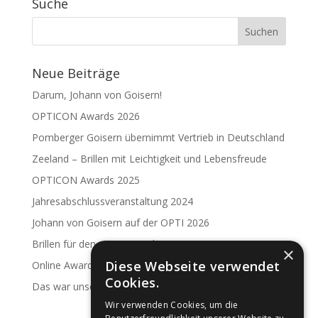
Suche
Neue Beiträge
Darum, Johann von Goisern!
OPTICON Awards 2026
Pomberger Goisern übernimmt Vertrieb in Deutschland
Zeeland – Brillen mit Leichtigkeit und Lebensfreude
OPTICON Awards 2025
Jahresabschlussveranstaltung 2024
Johann von Goisern auf der OPTI 2026
Brillen für den guten Zweck
×
Diese Webseite verwendet
Online Award 2024
Cookies.
Das war unsere 40-Jahr-Feier
Wir verwenden Cookies, um die