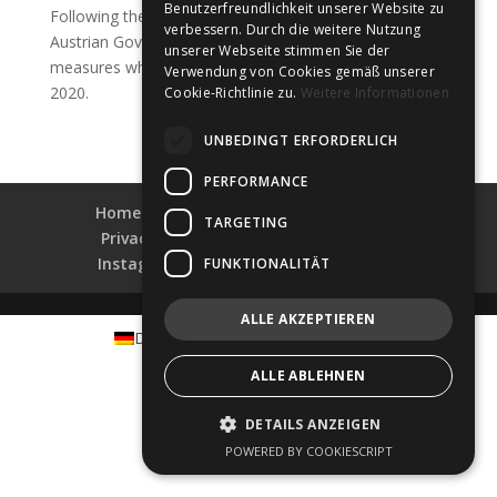
Benutzerfreundlichkeit unserer Website zu
Following the suggestions and instructions of the
verbessern. Durch die weitere Nutzung
Austrian Government, we have taken important
unserer Webseite stimmen Sie der
measures which have been in place since March 16th,
Verwendung von Cookies gemäß unserer
2020.
Cookie-Richtlinie zu.
Weitere Informationen
UNBEDINGT ERFORDERLICH
PERFORMANCE
Home
Collections
Shop-Finder
TARGETING
Privacy & Data Security
Impress
Instagram
Facebook
LinkedIn
FUNKTIONALITÄT
ALLE AKZEPTIEREN
Deutsch
English
Magyar
ALLE ABLEHNEN
DETAILS ANZEIGEN
POWERED BY COOKIESCRIPT