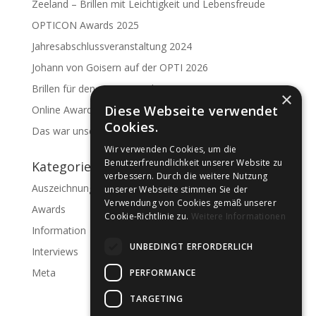
Zeeland – Brillen mit Leichtigkeit und Lebensfreude
OPTICON Awards 2025
Jahresabschlussveranstaltung 2024
Johann von Goisern auf der OPTI 2026
Brillen für den guten Zweck
×
Diese Webseite verwendet
Online Award 2024
Cookies.
Das war unsere 40-Jahr-Feier
Wir verwenden Cookies, um die
Benutzerfreundlichkeit unserer Website zu
Kategorien
verbessern. Durch die weitere Nutzung
Auszeichnungen
unserer Webseite stimmen Sie der
Verwendung von Cookies gemäß unserer
Awards
Cookie-Richtlinie zu.
Weitere Informationen
Information
UNBEDINGT ERFORDERLICH
Interviews
Meta
PERFORMANCE
TARGETING