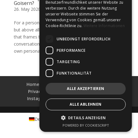
Goisern?
Benutzerfreundlichkeit unserer Website zu
verbessern. Durch die weitere Nutzung
26. May 2020
|
Information
unserer Webseite stimmen Sie der
Verwendung von Cookies gemäß unserer
For a person wearing glasses, they are not just a tool,
Cookie-Richtlinie zu.
Weitere Informationen
but above all a fashion accessory in the field of vision
that frames the eyes like a work of art during
UNBEDINGT ERFORDERLICH
conversations, and of course should also reflect your
PERFORMANCE
own personality.
TARGETING
FUNKTIONALITÄT
Home
Collections
Shop-Finder
ALLE AKZEPTIEREN
Privacy & Data Security
Impress
Instagram
Facebook
LinkedIn
ALLE ABLEHNEN
DETAILS ANZEIGEN
Deutsch
English
Português
POWERED BY COOKIESCRIPT