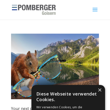
×
Diese Webseite verwendet
Cookies.
Wir verwenden Cookies, um die
Your next pair of glasses: why Johann von